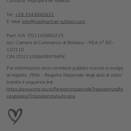
Contatto: Hopfgartner Markus
Tel.:
+39 3343840831
E-Mail:
info@hopfgartner-luttach.com
Part. IVA: IT01145880215
Iscr. Camera di Commercio di Bolzano - REA n° BZ–
110110
CIN: IT021108B4IBXYIMRK
Per informazioni circa contributi pubblici ricevuti si rivolga
al registro „RNA - Registro Nazionale degli aiuti di stato“
tramite il seguente link:
https://www.rna.gov.it/RegistroNazionaleTrasparenza/fa
ces/pages/TrasparenzaAiuto.jspx