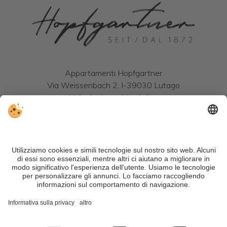
Appartamenti Hopfgartner
Via Weissenbach 2, I-39030 Lutago
Valle Aurina - Alto Adige
Tel.:
+39 0474 671131
| Cell.:
+39 334 3840831
info@hopfgartner-luttach.com
METEO
WEBCAM