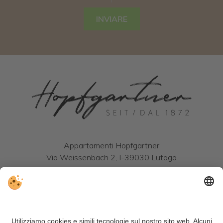
INVIARE
Appartamenti Hopfgartner
Via Weissenbach 2, I-39030 Lutago
Valle Aurina - Alto Adige
Tel.:
+39 0474 671131
| Cell.:
+39 334 3840831
info@hopfgartner-luttach.com